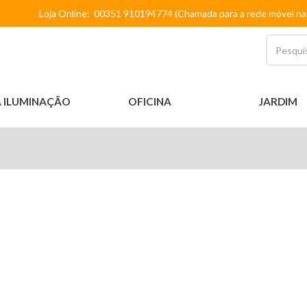
Loja Online: 00351 910194774 (Chamada para a rede móvel na
 ILUMINAÇÃO
OFICINA
JARDIM