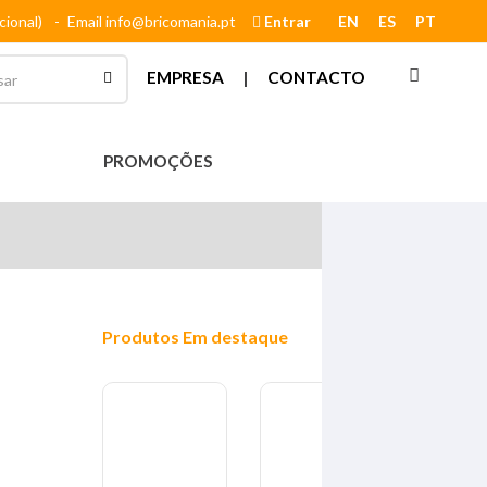
cional)
-
Email info@bricomania.pt
Entrar
EN
ES
PT
EMPRESA
|
CONTACTO
PROMOÇÕES
Produtos
Em destaque