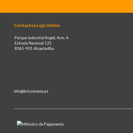
Contactos Loja Online
Parque Industrial Rogel, Arm. A
Estrada Nacional 125
8365-901 Alcantarilha
Loja Online: 00351 910194774 (Chamada para a rede móvel
nacional)
Alcantarilha: 282 322 812
info@bricomania.pt