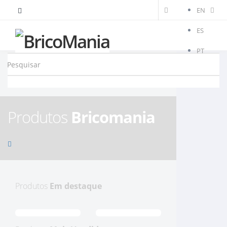
EN
ES
PT
Produtos
Bricomania
Produtos
Em destaque