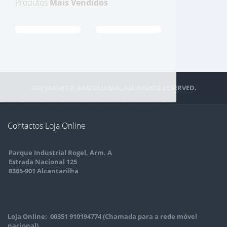
Produtos
Mais Vendidos
COPYRIGHT © BRICOMANIA. ALL RIGHTS RESERVED.
Contactos Loja Online
Parque Industrial Rogel, Arm. A
Estrada Nacional 125
8365-901 Alcantarilha
Loja Online: 00351 910194774 (Chamada para a rede móvel
nacional)