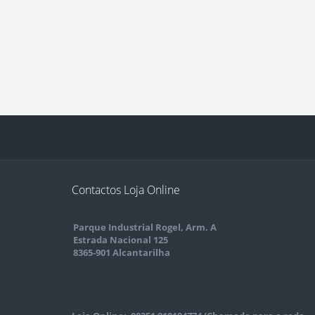
Contactos Loja Online
Parque Industrial Rogel, Arm. A
Estrada Nacional 125
8365-901 Alcantarilha