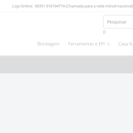
Loja Online: 00351 910194774 (Chamada para a rede móvel naciona
Bricolagem
Ferramentas e EPI´s
Casa I