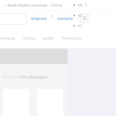
-
l)
Email info@bricomania.pt
Entrar
EN
ES
|
Empresa
Contacto
PT
luminação
Oficina
Jardim
Promoções
Produtos
Em destaque