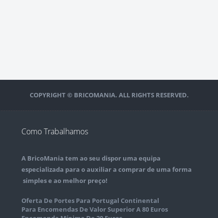
COPYRIGHT © BRICOMANIA. ALL RIGHTS RESERVED.
Como Trabalhamos
A
BricoMania
tem ao seu dispor uma equipa
especializada para o auxiliar a comprar de uma forma
simples e ao melhor preço!
Oferta De Portes Para Portugal Continental
Para Encomendas De Valor Superior A 80 Euros