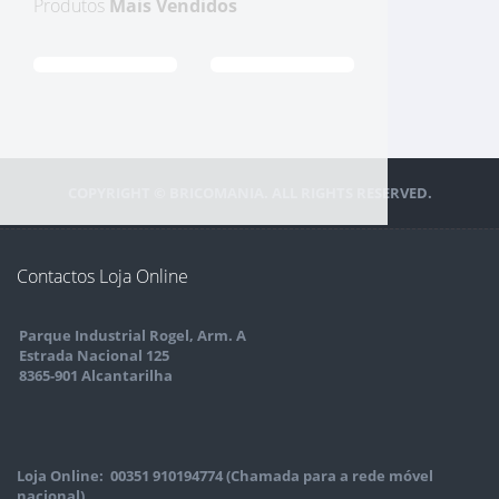
Produtos
Mais Vendidos
COPYRIGHT © BRICOMANIA. ALL RIGHTS RESERVED.
Contactos Loja Online
Parque Industrial Rogel, Arm. A
Estrada Nacional 125
8365-901 Alcantarilha
Loja Online: 00351 910194774 (Chamada para a rede móvel
nacional)