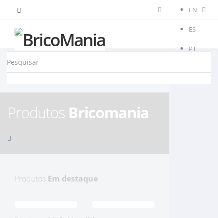
EN
ES
PT
Produtos
Bricomania
Produtos
Em destaque