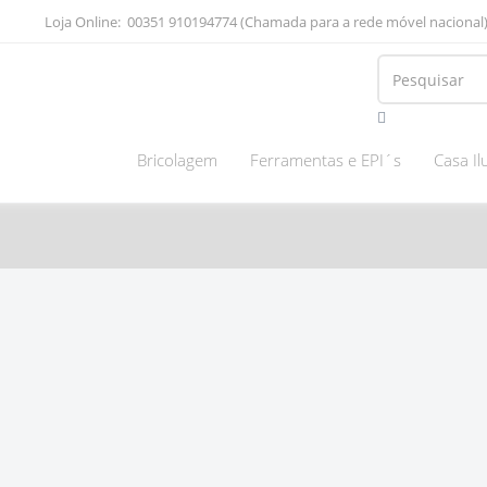
Loja Online: 00351 910194774 (Chamada para a rede móvel naciona
Bricolagem
Ferramentas e EPI´s
Casa I