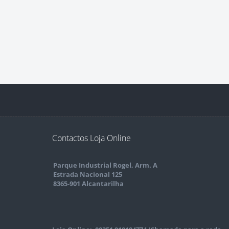
Contactos Loja Online
Parque Industrial Rogel, Arm. A
Estrada Nacional 125
8365-901 Alcantarilha