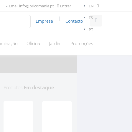
-
l)
Email info@bricomania.pt
Entrar
EN
ES
|
Empresa
Contacto
PT
luminação
Oficina
Jardim
Promoções
Produtos
Em destaque