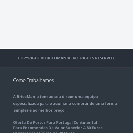
COPYRIGHT © BRICOMANIA. ALL RIGHTS RESERVED.
Como Trabalhamos
A
BricoMania
tem ao seu dispor uma equipa
especializada para o auxiliar a comprar de uma forma
simples e ao melhor preço!
Oferta De Portes Para Portugal Continental
Para Encomendas De Valor Superior A 80 Euros