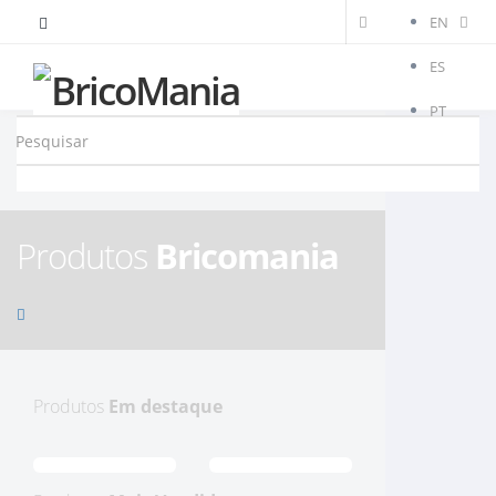
EN
ES
PT
Produtos
Bricomania
Produtos
Em destaque