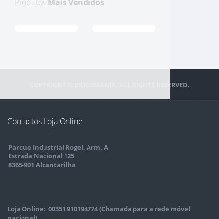
Produtos
Mais Vendidos
COPYRIGHT © BRICOMANIA. ALL RIGHTS RESERVED.
Contactos Loja Online
Parque Industrial Rogel, Arm. A
Estrada Nacional 125
8365-901 Alcantarilha
Loja Online: 00351 910194774 (Chamada para a rede móvel
nacional)