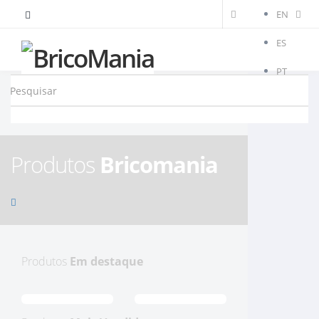
EN
ES
PT
Produtos
Bricomania
Produtos
Em destaque