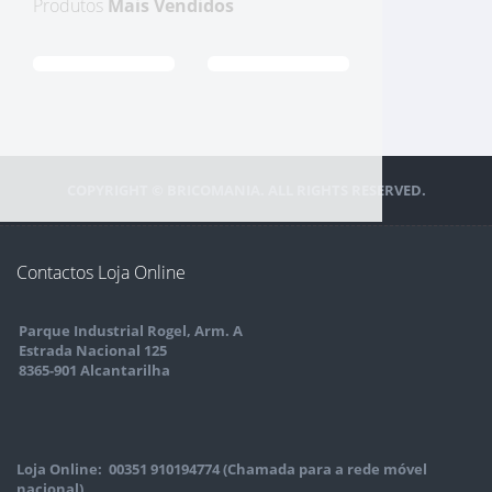
Produtos
Mais Vendidos
COPYRIGHT © BRICOMANIA. ALL RIGHTS RESERVED.
Contactos Loja Online
Parque Industrial Rogel, Arm. A
Estrada Nacional 125
8365-901 Alcantarilha
Loja Online: 00351 910194774 (Chamada para a rede móvel
nacional)