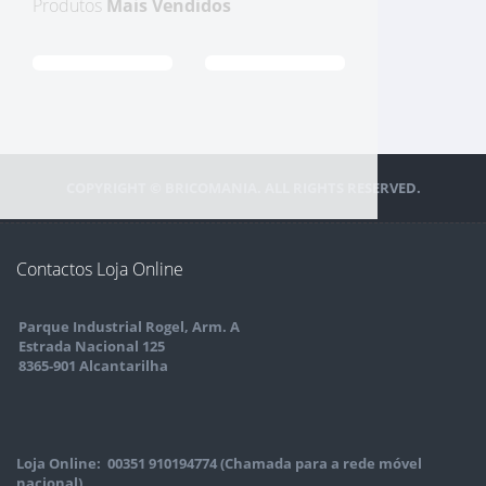
Produtos
Mais Vendidos
COPYRIGHT © BRICOMANIA. ALL RIGHTS RESERVED.
Contactos Loja Online
Parque Industrial Rogel, Arm. A
Estrada Nacional 125
8365-901 Alcantarilha
Loja Online: 00351 910194774 (Chamada para a rede móvel
nacional)