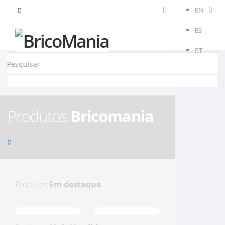
EN
ES
PT
Produtos
Bricomania
Produtos
Em destaque