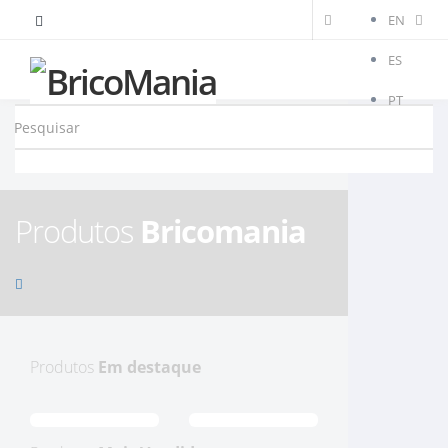
EN
ES
PT
Produtos
Bricomania
Produtos
Em destaque