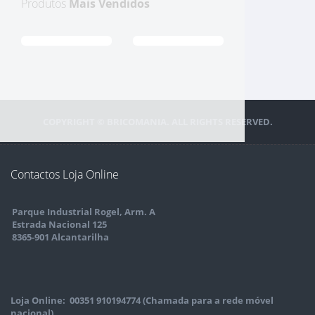
Produtos
Mais Vendidos
COPYRIGHT © BRICOMANIA. ALL RIGHTS RESERVED.
Contactos Loja Online
Parque Industrial Rogel, Arm. A
Estrada Nacional 125
8365-901 Alcantarilha
Loja Online: 00351 910194774 (Chamada para a rede móvel
nacional)