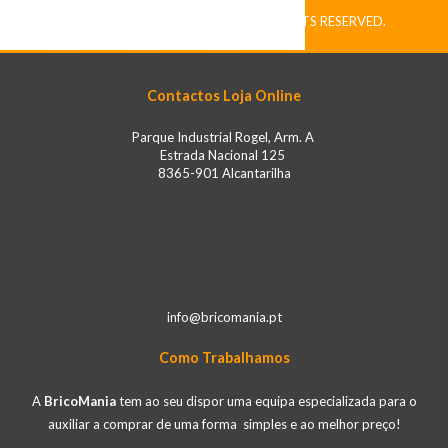
COPYRIGHT © BRICOMANIA. ALL RIGHTS RESERVED.
Contactos Loja Online
Parque Industrial Rogel, Arm. A
Estrada Nacional 125
8365-901 Alcantarilha
Loja Online: 00351 910194774 (Chamada para a rede móvel nacional)
Alcantarilha: 282 322 812
info@bricomania.pt
Como Trabalhamos
A
BricoMania
tem ao seu dispor uma equipa especializada para o
auxiliar a comprar de uma forma simples e ao melhor preço!