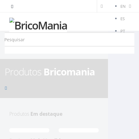
EN
ES
PT
Produtos
Bricomania
Produtos
Em destaque