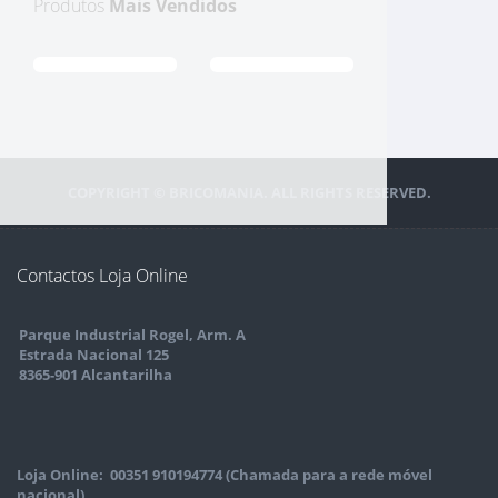
Produtos
Mais Vendidos
COPYRIGHT © BRICOMANIA. ALL RIGHTS RESERVED.
Contactos Loja Online
Parque Industrial Rogel, Arm. A
Estrada Nacional 125
8365-901 Alcantarilha
Loja Online: 00351 910194774 (Chamada para a rede móvel
nacional)