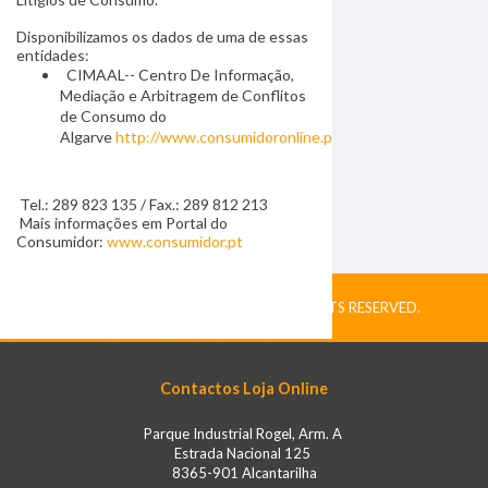
Disponibilizamos os dados de uma de essas
entidades:
CIMAAL-- Centro De Informação,
Mediação e Arbitragem de Conflitos
de Consumo do
Algarve
http://www.consumidoronline.pt
Tel.: 289 823 135 / Fax.: 289 812 213
Mais informações em Portal do
Consumidor:
www.consumidor.pt
COPYRIGHT © BRICOMANIA. ALL RIGHTS RESERVED.
Contactos Loja Online
Parque Industrial Rogel, Arm. A
Estrada Nacional 125
8365-901 Alcantarilha