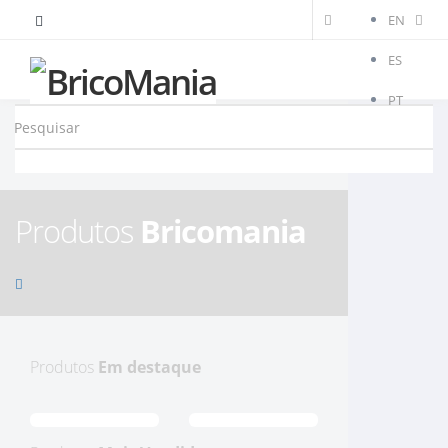
EN
ES
PT
Produtos
Bricomania
Produtos
Em destaque