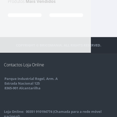
Produtos
Mais Vendidos
COPYRIGHT © BRICOMANIA. ALL RIGHTS RESERVED.
Contactos Loja Online
Parque Industrial Rogel, Arm. A
Estrada Nacional 125
8365-901 Alcantarilha
Loja Online: 00351 910194774 (Chamada para a rede móvel
nacional)