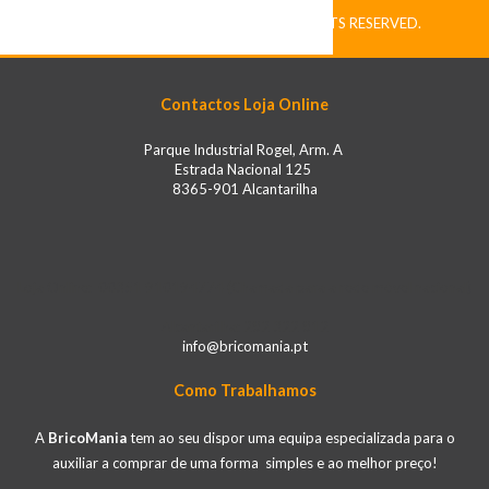
COPYRIGHT © BRICOMANIA. ALL RIGHTS RESERVED.
Contactos Loja Online
Parque Industrial Rogel, Arm. A
Estrada Nacional 125
8365-901 Alcantarilha
Loja Online: 00351 910194774 (Chamada para a rede móvel nacional)
Alcantarilha: 282 322 812
info@bricomania.pt
Como Trabalhamos
A
BricoMania
tem ao seu dispor uma equipa especializada para o
auxiliar a comprar de uma forma simples e ao melhor preço!